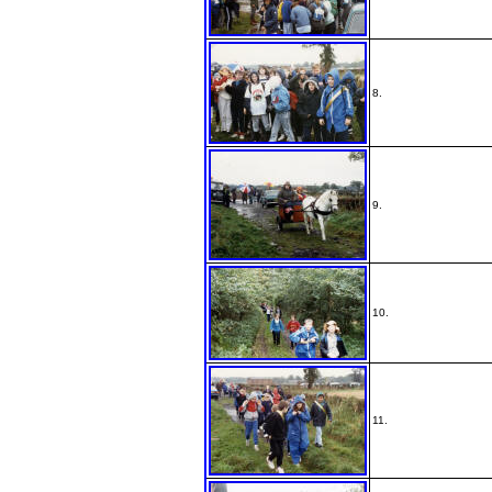
8.
9.
10.
11.