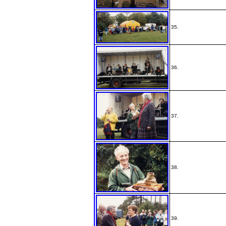
35.
36.
37.
38.
39.