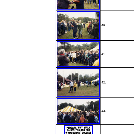
40.
41.
42.
43.